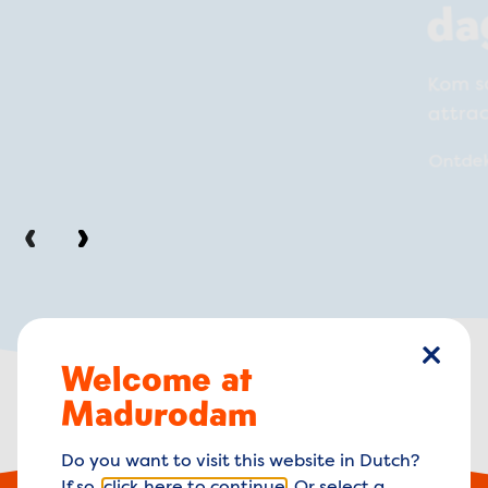
da
Kom s
attra
Ontde
Vorige
Volgende
Welcome at
sluiten
Madurodam
Do you want to visit this website in Dutch?