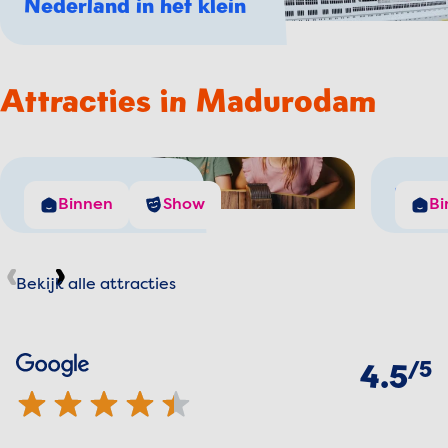
Nederland in het klein
Attracties in Madurodam
De Windjager
The 
Binnen
Show
Bi
Bekijk alle attracties
Vorige
Volgende
Beoordelingen
van
5
Google
4.5 van 5 sterren
4.5