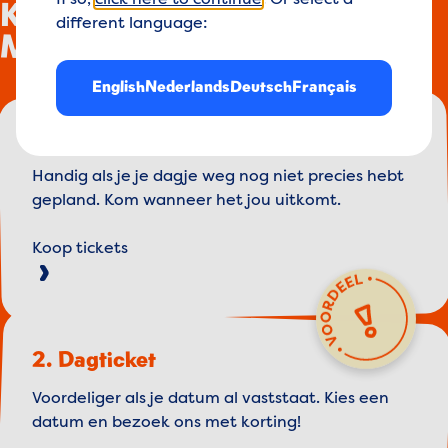
If so,
click here to continue
. Or select a
Koop je ticket voor
different language:
Madurodam!
English
Nederlands
Deutsch
Français
1. Flex tickets
Handig als je je dagje weg nog niet precies hebt
gepland. Kom wanneer het jou uitkomt.
Koop tickets
2. Dagticket
Voordeliger als je datum al vaststaat. Kies een
datum en bezoek ons met korting!