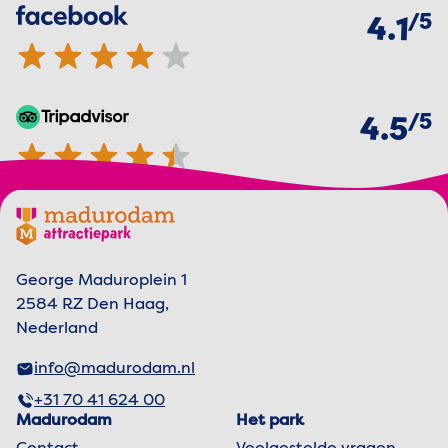
van
5
Facebook
4.1 van 5 sterren
4.1
van
5
TripAdvisor
4.5 van 5 sterren
4.5
Footer menu
Madurodam logo, naar de homepage
George Maduroplein 1
2584 RZ Den Haag,
Nederland
info@madurodam.nl
+31 70 41 624 00
Madurodam
Het park