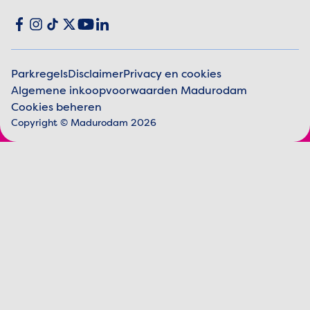
Social media
Facebook
Instagram
TikTok
X
YouTube
LinkedIn
Parkregels
Disclaimer
Privacy en cookies
Algemene inkoopvoorwaarden Madurodam
Juridische informatie
Cookies beheren
Copyright © Madurodam 2026