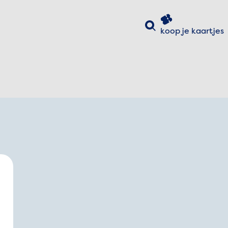
Zoeken
koop je
kaartjes
uiten