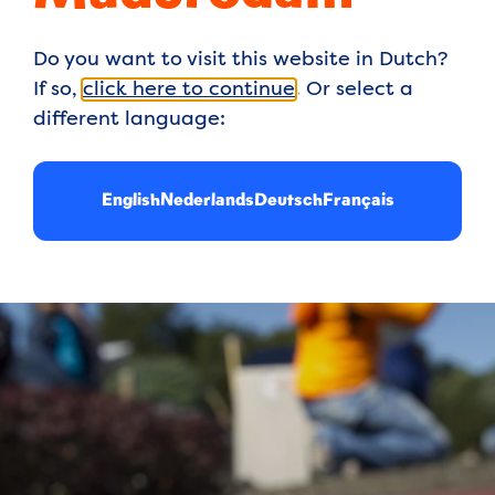
Do you want to visit this website in Dutch?
If so,
click here to continue
. Or select a
e auto, tram, bus of op
different language:
en goed bereikbaar.
English
Nederlands
Deutsch
Français