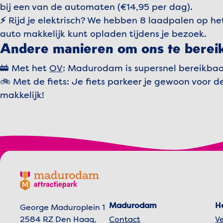
bij een van de automaten (€14,95 per dag).
⚡
Rijd je elektrisch? We hebben 8 laadpalen op het
auto makkelijk kunt opladen tijdens je bezoek.
Andere manieren om ons te berei
🚋 Met het
OV
: Madurodam is supersnel bereikbaa
🚲 Met de fiets: Je fiets parkeer je gewoon voor d
makkelijk!
Footer menu
Madurodam logo, naar de homepage
Madurodam
H
George Maduroplein 1
2584 RZ Den Haag,
Contact
V