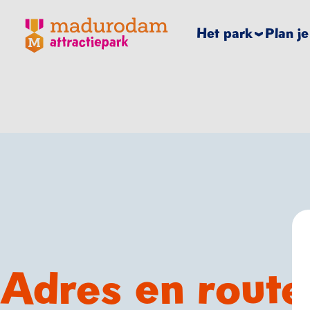
Madurodam logo, naar de homepage
Het park
Plan j
Adres en route