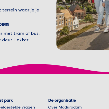
 terrein waar je je
ken
r met tram of bus.
e deur. Lekker
et park
De organisatie
eelgestelde vragen
Over Madurodam