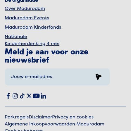
De organisatie
Over Madurodam
Madurodam Events
Madurodam Kinderfonds
Nationale
Kinderherdenking 4 mei
Meld je aan voor onze
nieuwsbrief
Sign up
Social media
Facebook
Instagram
TikTok
X
YouTube
LinkedIn
Parkregels
Disclaimer
Privacy en cookies
Algemene inkoopvoorwaarden Madurodam