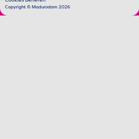
Juridische informatie
Cookies beheren
Copyright © Madurodam 2026