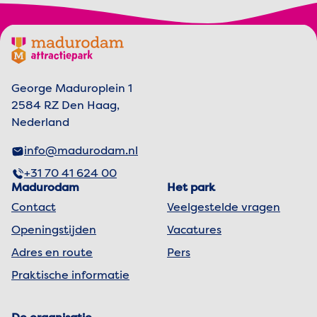
Footer menu
Madurodam logo, naar de homepage
George Maduroplein 1
2584 RZ Den Haag,
Nederland
info@madurodam.nl
+31 70 41 624 00
Madurodam
Het park
Contact
Veelgestelde vragen
Openingstijden
Vacatures
Adres en route
Pers
Praktische informatie