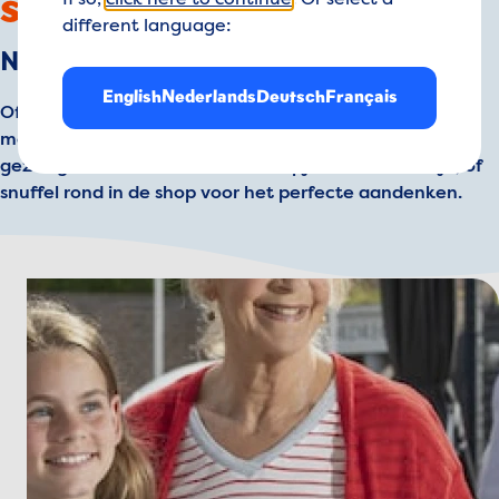
souvenirs
If so,
click here to continue
. Or select a
different language:
Na al dat avontuur krijg je vast trek!
English
Nederlands
Deutsch
Français
Of misschien wil je wel een superleuk souvenir
meenemen voor thuis. Kom langs in één van onze
gezellige restaurants voor een hapje en een drankje, of
snuffel rond in de shop voor het perfecte aandenken.