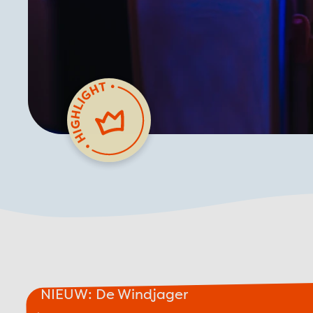
NIEUW: De Windjager