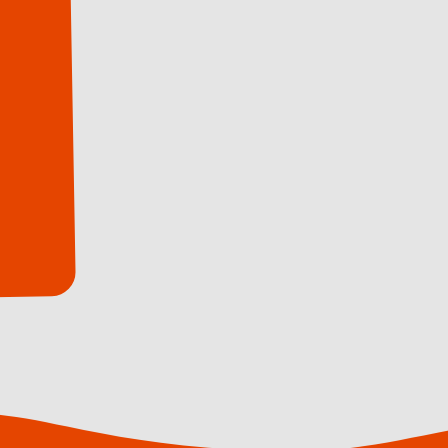
cepteer marketingcookies om deze video te bekijk
Cookies beheren
Video afspelen