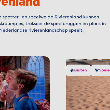
renland
we spetter- en speelweide Rivierenland kunnen
 stroompjes, trotseer de speelbruggen en plons in
t Nederlandse rivierenlandschap speelt.
Buiten
Spel