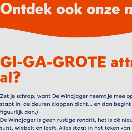
Ontdek ook onze n
GI-GA-GROTE attrac
al?
Zet je schrap, want De Windjager neemt je mee op
stapt in, de deuren klappen dicht… en dan begint d
figuurlijk dan.)
De Windjager is geen rustige rondrit, het is dé nie
suist, wiebelt en leeft. Alles staat in het teken v