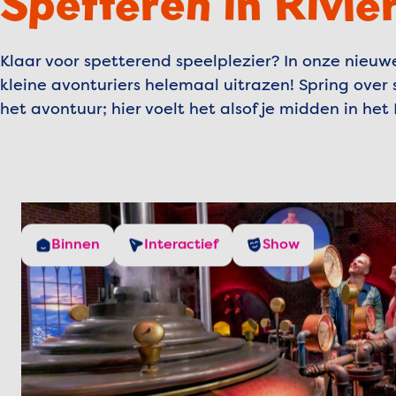
Spetteren in Rivie
Klaar voor spetterend speelplezier? In onze nieu
kleine avonturiers helemaal uitrazen! Spring over
het avontuur; hier voelt het alsof je midden in he
Binnen
Interactief
Show