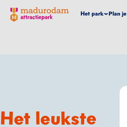
Madurodam logo, naar de homepage
Het park
Plan j
Het leukste