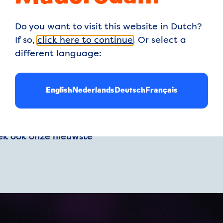
Do you want to visit this website in Dutch?
If so,
click here to continue
. Or select a
different language:
 avonturen beleef je in
English
Nederlands
Deutsch
Français
en toch alleen
Nederland ontdek je in
vliegen, spelen en
ek ook onze nieuwste