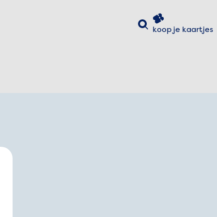
Zoeken
koop je
kaartjes
uiten