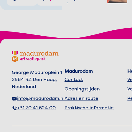
Footer menu
Madurodam logo, naar de homepage
Madurodam
H
George Maduroplein 1
2584 RZ Den Haag,
Contact
V
Nederland
Openingstijden
V
info@madurodam.nl
Adres en route
P
+31 70 41 624 00
Praktische informatie