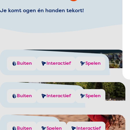
Je komt ogen én handen tekort!
Wek zelf windenergie op
Buiten
Interactief
Spelen
Mix je eigen beats
Buiten
Interactief
Spelen
Speeltuinen
Buiten
Spelen
Interactief