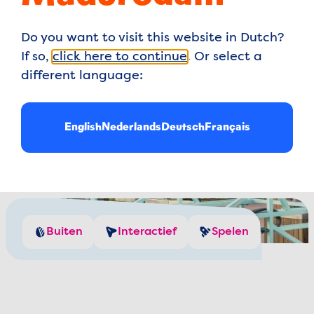
Do you want to visit this website in Dutch?
If so,
click here to continue
. Or select a
different language:
English
Nederlands
Deutsch
Français
Speel met water
Buiten
Spelen
Interactief
Regel het havenverkeer
Buiten
Interactief
Spelen