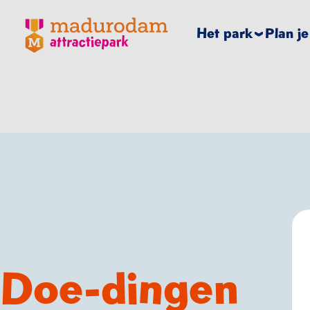
Madurodam logo, naar de homepage
Het park
Plan j
Doe-dingen