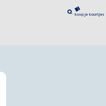
Zoeken
koop je
kaartjes
uiten