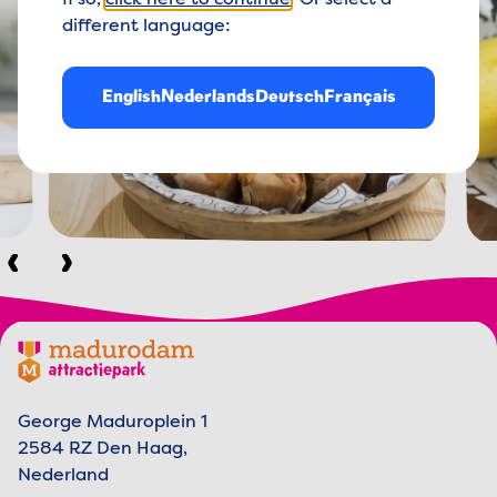
If so,
click here to continue
. Or select a
different language:
English
Nederlands
Deutsch
Français
Vorige
Volgende
Footer menu
Madurodam logo, naar de homepage
George Maduroplein 1
2584 RZ Den Haag,
Nederland