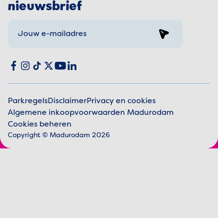
nieuwsbrief
Sign up
Social media
Facebook
Instagram
TikTok
X
YouTube
LinkedIn
Parkregels
Disclaimer
Privacy en cookies
Algemene inkoopvoorwaarden Madurodam
Juridische informatie
Cookies beheren
Copyright © Madurodam 2026