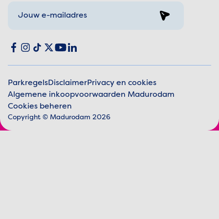
Sign up
Social media
Facebook
Instagram
TikTok
X
YouTube
LinkedIn
Parkregels
Disclaimer
Privacy en cookies
Algemene inkoopvoorwaarden Madurodam
Juridische informatie
Cookies beheren
Copyright © Madurodam 2026