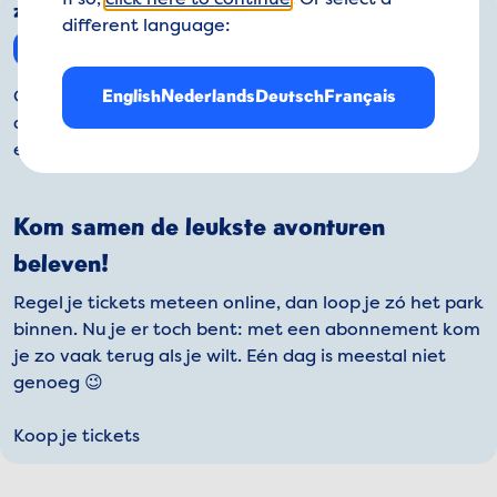
If so,
click here to continue
. Or select a
zondag 9 augustus 2026
different language:
09:00 - 18:00
English
Nederlands
Deutsch
Français
Ook zo’n zin in de zomer man? Wij wel: tijd voor
avontuur! Nu je hier toch bent: regel je tickets
eenvoudig online. Heb je dat alvast gehad.
Kom samen de leukste avonturen
beleven!
Regel je tickets meteen online, dan loop je zó het park
binnen. Nu je er toch bent: met een abonnement kom
je zo vaak terug als je wilt. Eén dag is meestal niet
genoeg 😉
Koop je tickets