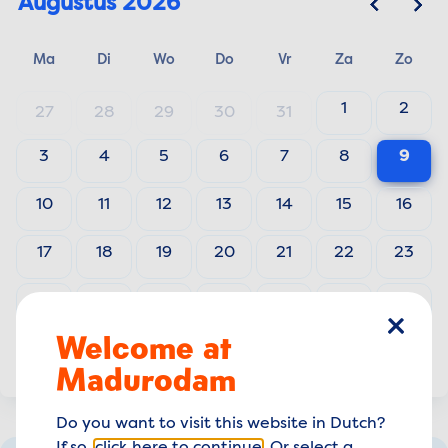
Augustus
2026
Ma
Di
Wo
Do
Vr
Za
Zo
1
2
27
28
29
30
31
3
4
5
6
7
8
9
10
11
12
13
14
15
16
17
18
19
20
21
22
23
24
25
26
27
28
29
30
Welcome at
sluiten
31
1
2
3
4
5
6
Madurodam
Do you want to visit this website in Dutch?