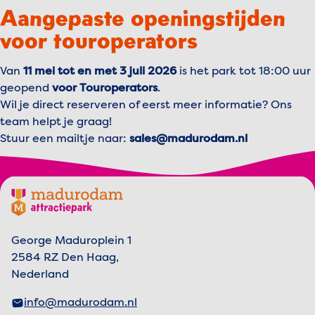
Aangepaste openingstijden
voor touroperators
Van
11 mei tot en met 3 juli 2026
is het park tot 18:00 uur
geopend
voor Touroperators
.
Wil je direct reserveren of eerst meer informatie? Ons
team helpt je graag!
Stuur een mailtje naar:
sales@madurodam.nl
Footer menu
Madurodam logo, naar de homepage
George Maduroplein 1
2584 RZ Den Haag,
Nederland
info@madurodam.nl