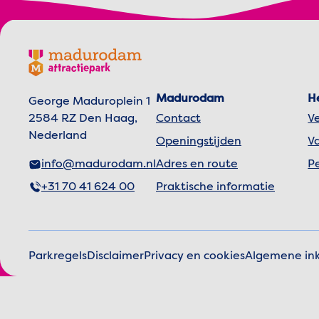
Footer menu
Madurodam logo, naar de homepage
Madurodam
H
George Maduroplein 1
2584 RZ Den Haag,
Contact
V
Nederland
Openingstijden
V
info@madurodam.nl
Adres en route
P
+31 70 41 624 00
Praktische informatie
Parkregels
Disclaimer
Privacy en cookies
Algemene i
Juridische infor