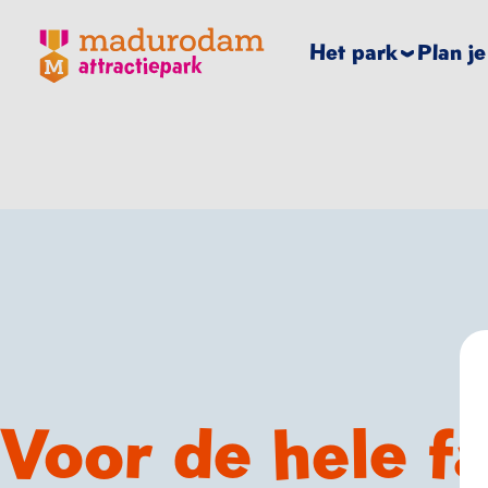
Madurodam logo, naar de homepage
Het park
Plan j
Voor de hele fa