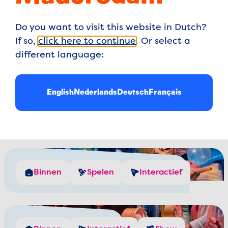
Do you want to visit this website in Dutch?
If so,
click here to continue
. Or select a
n wordt? Dan zit je goed
different language:
avontuur, lekker spelen
 familie een topdag.
English
Nederlands
Deutsch
Français
De Hollandse Meesters
Binnen
Spelen
Interactief