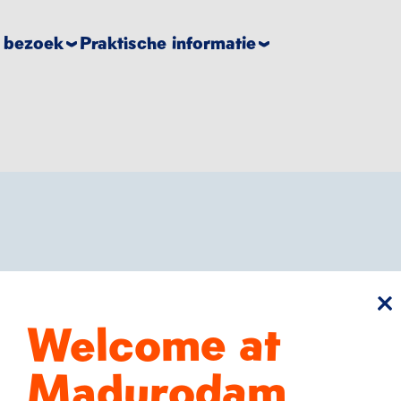
e bezoek
Praktische informatie
sl
Welcome at
milie
Madurodam