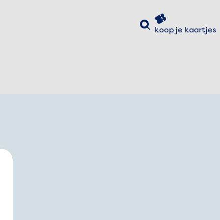
Zoeken
koop je
kaartjes
uiten