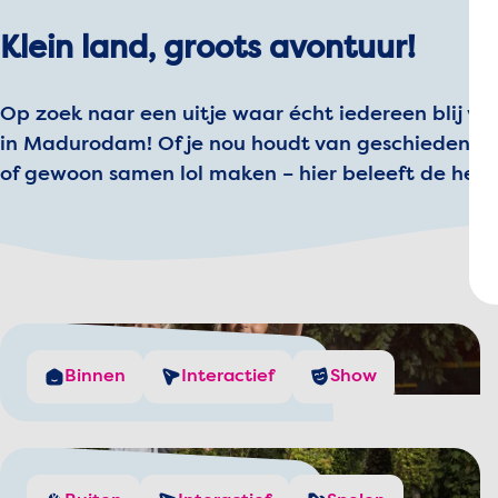
Klein land, groots avontuur!
Op zoek naar een uitje waar écht iedereen blij va
in Madurodam! Of je nou houdt van geschiedenis, 
of gewoon samen lol maken – hier beleeft de hele
Nieuw Amsterdam
Binnen
Interactief
Show