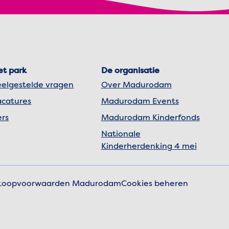
et park
De organisatie
eelgestelde vragen
Over Madurodam
acatures
Madurodam Events
ers
Madurodam Kinderfonds
Nationale
Kinderherdenking 4 mei
nkoopvoorwaarden Madurodam
Cookies beheren
matie