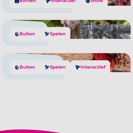
De Waterwolf
Binnen
Interactief
Show
Treinen
Buiten
Spelen
Speeltuinen
Buiten
Spelen
Interactief