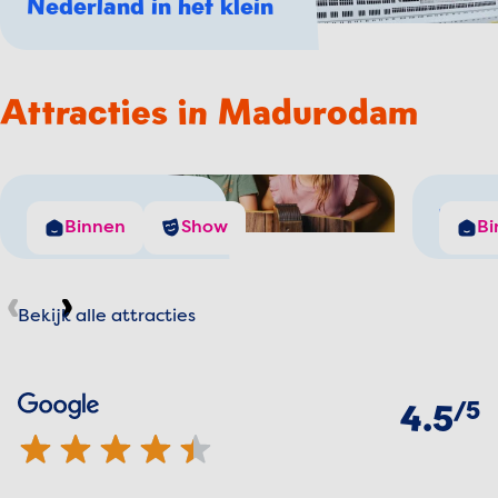
Nederland in het klein
Attracties in Madurodam
De Windjager
The 
Binnen
Show
Bi
Bekijk alle attracties
Vorige
Volgende
Beoordelingen
van
5
Google
4.5 van 5 sterren
4.5