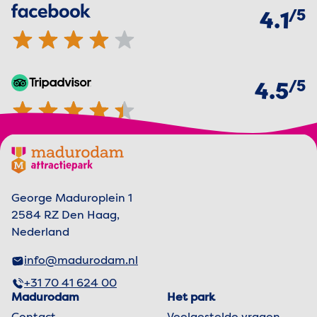
van
5
Facebook
4.1 van 5 sterren
4.1
van
5
TripAdvisor
4.5 van 5 sterren
4.5
Footer menu
Madurodam logo, naar de homepage
George Maduroplein 1
2584 RZ Den Haag,
Nederland
info@madurodam.nl
+31 70 41 624 00
Madurodam
Het park