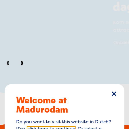
da
Kom s
attra
Ontde
Vorige
Volgende
Welcome at
sluiten
Madurodam
Do you want to visit this website in Dutch?