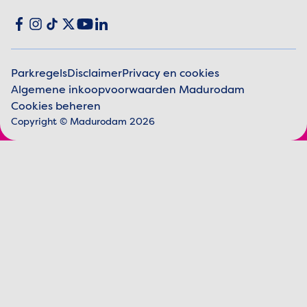
Social media
Facebook
Instagram
TikTok
X
YouTube
LinkedIn
Parkregels
Disclaimer
Privacy en cookies
Algemene inkoopvoorwaarden Madurodam
Juridische informatie
Cookies beheren
Copyright © Madurodam 2026