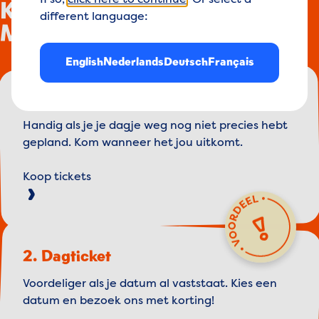
If so,
click here to continue
. Or select a
Koop je ticket voor
different language:
Madurodam!
English
Nederlands
Deutsch
Français
1. Flex tickets
Handig als je je dagje weg nog niet precies hebt
gepland. Kom wanneer het jou uitkomt.
Koop tickets
2. Dagticket
Voordeliger als je datum al vaststaat. Kies een
datum en bezoek ons met korting!