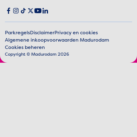
Social media
Facebook
Instagram
TikTok
X
YouTube
LinkedIn
Parkregels
Disclaimer
Privacy en cookies
Algemene inkoopvoorwaarden Madurodam
Juridische informatie
Cookies beheren
Copyright © Madurodam 2026