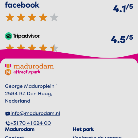
van
5
Facebook
4.1 van 5 sterren
4.1
van
5
TripAdvisor
4.5 van 5 sterren
4.5
Footer menu
Madurodam logo, naar de homepage
George Maduroplein 1
2584 RZ Den Haag,
Nederland
info@madurodam.nl
+31 70 41 624 00
Madurodam
Het park