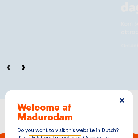
da
Kom s
attra
Ontde
Vorige
Volgende
Welcome at
sluiten
Madurodam
Do you want to visit this website in Dutch?