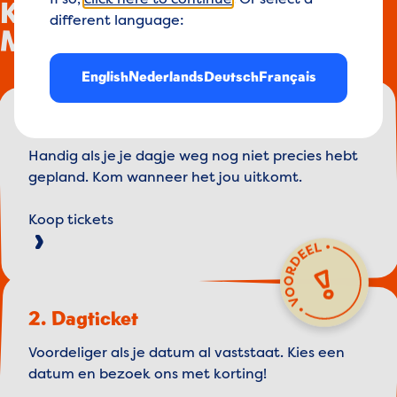
If so,
click here to continue
. Or select a
Koop je ticket voor
different language:
Madurodam!
English
Nederlands
Deutsch
Français
1. Flex tickets
Handig als je je dagje weg nog niet precies hebt
gepland. Kom wanneer het jou uitkomt.
Koop tickets
2. Dagticket
Voordeliger als je datum al vaststaat. Kies een
datum en bezoek ons met korting!