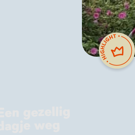
Een gezellig
dagje weg