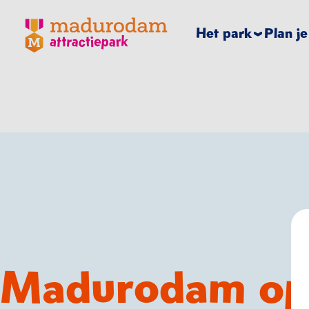
Madurodam logo, naar de homepage
Het park
Plan j
Madurodam op 