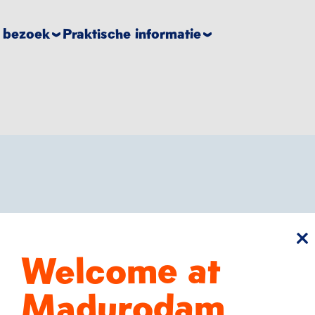
e bezoek
Praktische informatie
sl
Welcome at
volle
Madurodam