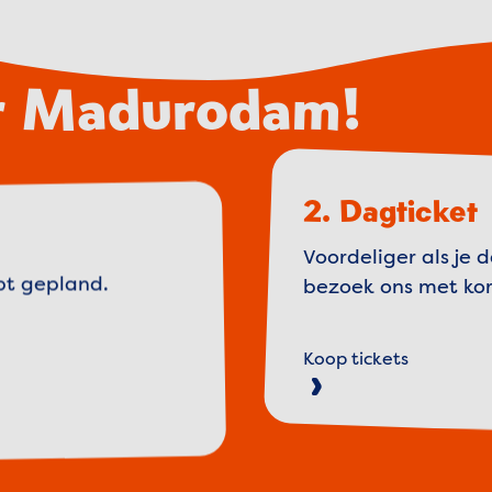
or Madurodam!
2. Dagticket
Voordeliger als je 
bt gepland.
bezoek ons met kor
Koop tickets