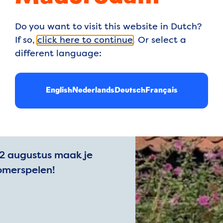
Do you want to visit this website in Dutch?
If so,
click here to continue
. Or select a
different language:
ag vol
English
Nederlands
Deutsch
Français
ark over Nederland te
n 2 augustus maak je
omerspelen!