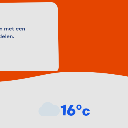
am met een
delen.
forecast
16°c