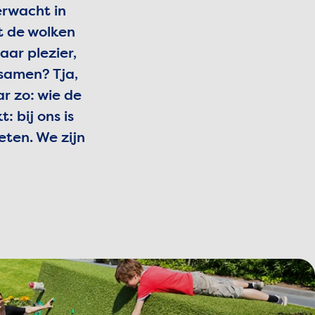
erwacht in
t de wolken
maar plezier,
samen? Tja,
r zo: wie de
: bij ons is
eten.
We zijn