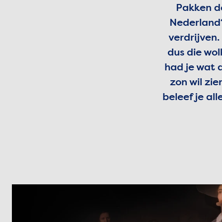
Pakken de
Nederland?
verdrijven. 
dus die wol
had je wat 
zon wil zie
beleef je al