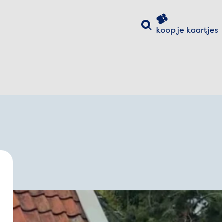
Zoeken
koop je
kaartjes
uiten