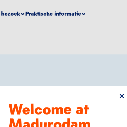
e bezoek
Praktische informatie
sl
Welcome at
 de
De zomer in j
Madurodam
Een hele dag er 