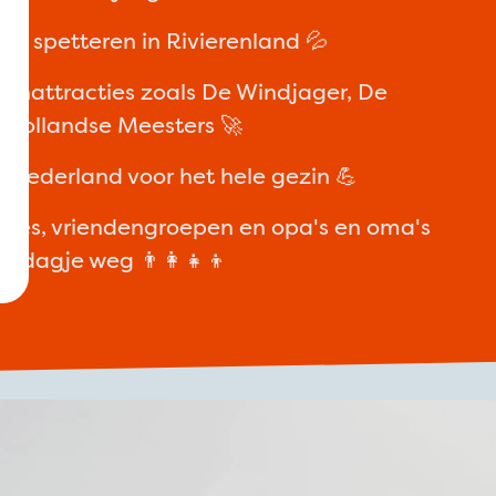
en spetteren in Rivierenland 💦
nenattracties zoals De Windjager, De
 Hollandse Meesters 🚀
 Nederland voor het hele gezin 💪
ilies, vriendengroepen en opa's en oma's
h dagje weg 👨‍👩‍👧‍👦