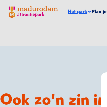
Madurodam logo, naar de homepage
Het park
Plan j
Ook zo'n zin in