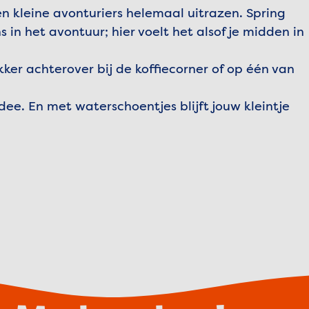
n kleine avonturiers helemaal uitrazen. Spring
 in het avontuur; hier voelt het alsof je midden in
kker achterover bij de koffiecorner of op één van
e. En met waterschoentjes blijft jouw kleintje
cepteer marketingcookies om deze video te bekijk
Cookies beheren
Video afspelen