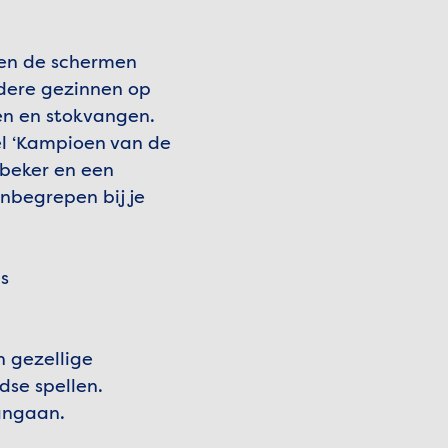
men de schermen
dere gezinnen op
pen en stokvangen.
el ‘Kampioen van de
 beker en een
nbegrepen bij je
us
n gezellige
dse spellen.
aangaan.