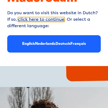
Volop waterpret 
Do you want to visit this website in Dutch?
If so,
click here to continue
. Or select a
GI-GA grote bin
n de andere!
different language:
Waterwolf en De
Doe-dingen over
terpret en avontuur.
English
Nederlands
Deutsch
Français
lezier: reuzegezellig en
Perfect voor fam
van Nederland in onze
óf een romantisc
ofste speeltuinen.