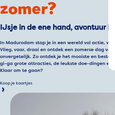
zomer?
IJsje in de ene hand, avontuur i
In Madurodam stap je in een wereld vol actie, wa
Vlieg, vaar, draai en ontdek een zomerse dag vol p
onvergetelijk. Zo ontdek je het mooiste en beste 
gi-ga grote attracties, de leukste doe-dingen en t
Klaar om te gaan?
Koop je kaartjes