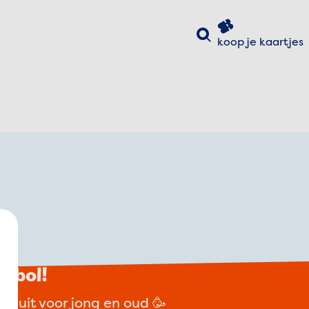
Zoeken
koop je
kaartjes
uiten
e bol!
op uit voor jong en oud 🥳