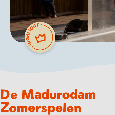
De Madurodam
Zomerspelen