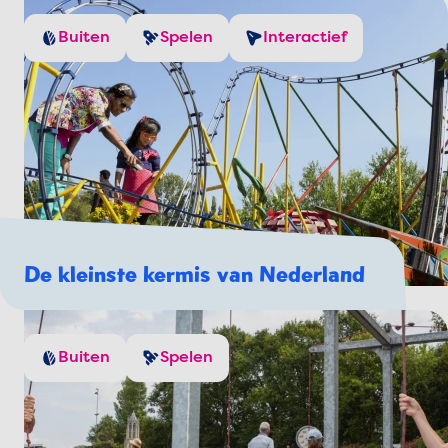
Buiten
Spelen
Interactief
De kleinste kermis van Nederland
Buiten
Spelen