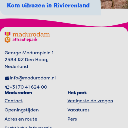
Kom uitrazen in Rivierenland
Footer menu
Madurodam logo, naar de homepage
George Maduroplein 1
2584 RZ Den Haag,
Nederland
info@madurodam.nl
+31 70 41 624 00
Madurodam
Het park
Contact
Veelgestelde vragen
Openingstijden
Vacatures
Adres en route
Pers