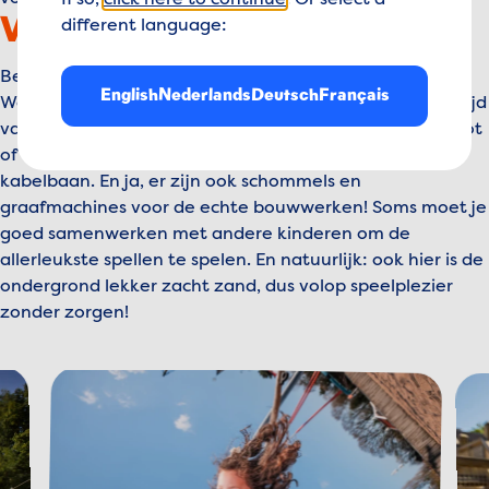
If so,
click here to continue
. Or select a
Voor grote kinderen
different language:
Ben je iets groter en klaar voor een avontuur? In De
English
Nederlands
Deutsch
Français
Waddenzee speelt een hele nieuwe wereld voor jou! Glijd
van de vuurtorenglijbaan, klauter in de grote vissersboot
of voel de wind in je haren terwijl je sjeest op de
kabelbaan. En ja, er zijn ook schommels en
graafmachines voor de echte bouwwerken! Soms moet je
goed samenwerken met andere kinderen om de
allerleukste spellen te spelen. En natuurlijk: ook hier is de
ondergrond lekker zacht zand, dus volop speelplezier
zonder zorgen!