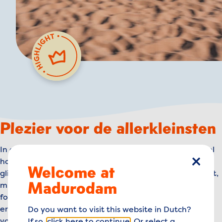
Plezier voor de allerkleinsten
In de nijntje-speeltuin is het één groot feest! Schommel
hoog in de lucht, wipwap met je vrienden, roetsj van de
Welcome at
sluiten
glijbaan en bouw de mooiste zandkastelen. En wie weet,
Madurodam
misschien komt nijntje wel even langs om met je op de
foto te gaan! Extra fijn: de zachte zandgrond zorgt
ervoor dat je veilig kunt spelen. Dit is het speelparadijs
Do you want to visit this website in Dutch?
voor de kleintjes!