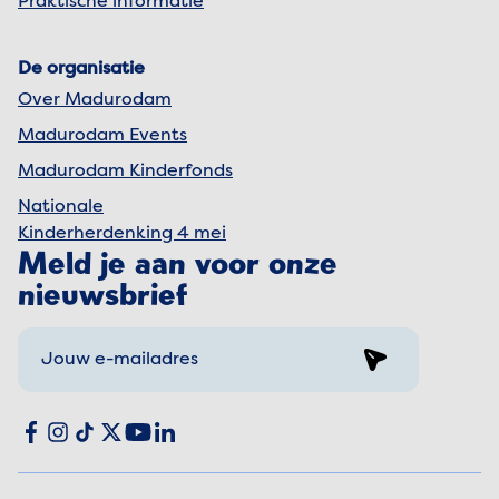
Praktische informatie
De organisatie
Over Madurodam
Madurodam Events
Madurodam Kinderfonds
Nationale
Kinderherdenking 4 mei
Meld je aan voor onze
nieuwsbrief
Sign up
Social media
Facebook
Instagram
TikTok
X
YouTube
LinkedIn