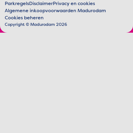
Parkregels
Disclaimer
Privacy en cookies
Algemene inkoopvoorwaarden Madurodam
Juridische informatie
Cookies beheren
Copyright © Madurodam 2026