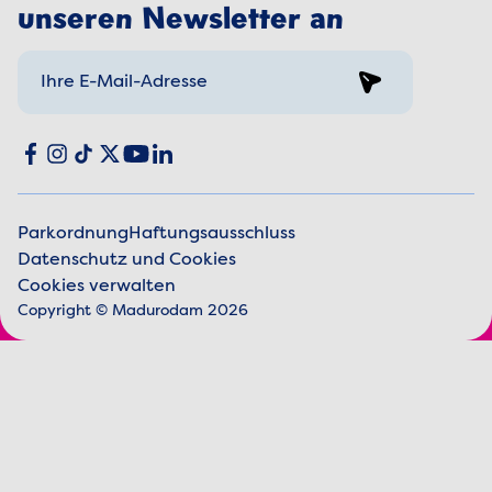
unseren Newsletter an
Sign up
Social media
Facebook
Instagram
TikTok
X
YouTube
LinkedIn
Parkordnung
Haftungsausschluss
Datenschutz und Cookies
Juristische Informationen
Cookies verwalten
Copyright © Madurodam 2026