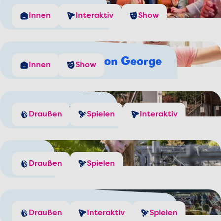
Der Waterwolf
Innen
Interaktiv
Show
Die Geschichte von George
Innen
Show
Spiel mit Wasser
Draußen
Spielen
Interaktiv
Züge
Draußen
Spielen
Erzeuge selbst Windenergie
Draußen
Interaktiv
Spielen