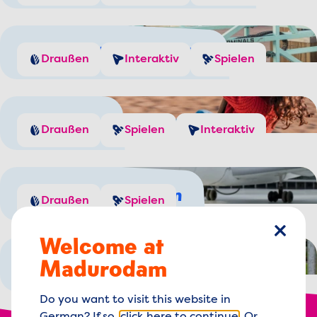
Regle den Hafenverkehr
Draußen
Interaktiv
Spielen
Spielplätze
Draußen
Spielen
Interaktiv
Flugzeuge entdecken
Draußen
Spielen
Welcome at
Schlie
Madurodam
Wie viel Käse wiegst du?
Draußen
Spielen
Do you want to visit this website in