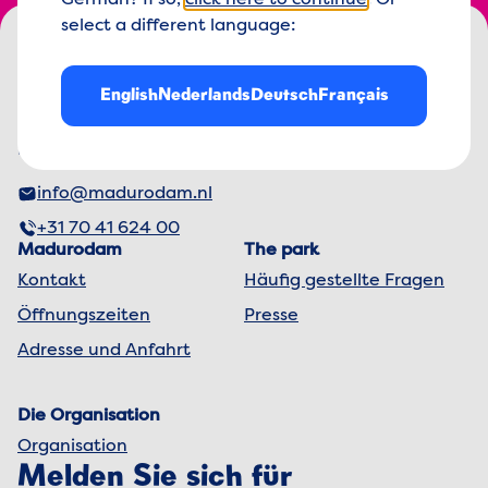
German? If so,
click here to continue
. Or
Footer menu
select a different language:
Madurodam-Logo, zur Homepage
English
Nederlands
Deutsch
Français
George Maduroplein 1
2584 RZ Den Haag,
Die Niederlande
info@madurodam.nl
+31 70 41 624 00
Madurodam
The park
Kontakt
Häufig gestellte Fragen
Öffnungszeiten
Presse
Adresse und Anfahrt
Die Organisation
Organisation
Melden Sie sich für