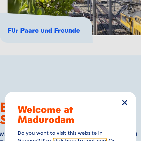
Für Paare und Freunde
Essen, Trinken und
Welcome at
Schlie
Souvenirs
Madurodam
Do you want to visit this website in
Meldet sich der Hunger nach den vielen Aktivitäten und