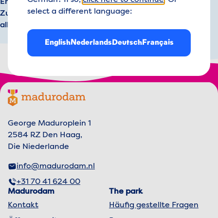
German? If so,
click here to continue
. Or
Entdeckungen? Oder fehlt noch ein Souvenir für
select a different language:
Zuhause? In unseren Restaurants und im Shop ist für
alles gesorgt.
English
Nederlands
Deutsch
Français
Footer menu
Madurodam-Logo, zur Homepage
George Maduroplein 1
2584 RZ Den Haag,
Die Niederlande
info@madurodam.nl
+31 70 41 624 00
Madurodam
The park
Kontakt
Häufig gestellte Fragen