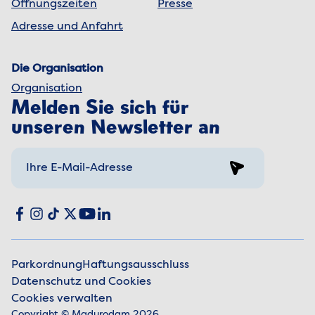
Öffnungszeiten
Presse
Adresse und Anfahrt
Die Organisation
Organisation
Melden Sie sich für
unseren Newsletter an
Sign up
Social media
Facebook
Instagram
TikTok
X
YouTube
LinkedIn
Parkordnung
Haftungsausschluss
Datenschutz und Cookies
Juristische Informationen
Cookies verwalten
Copyright © Madurodam 2026