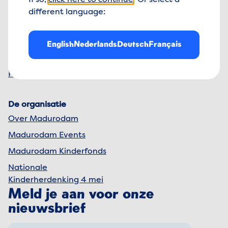
If so,
click here to continue
. Or select a
+31 70 41 624 00
Madurodam
Het park
different language:
Contact
Veelgestelde vragen
Openingstijden
Vacatures
English
Nederlands
Deutsch
Français
Adres en route
Pers
Praktische informatie
De organisatie
Over Madurodam
Madurodam Events
Madurodam Kinderfonds
Nationale
Kinderherdenking 4 mei
Meld je aan voor onze
nieuwsbrief