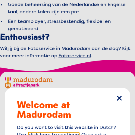
Goede beheersing van de Nederlandse en Engelse
taal, andere talen zijn een pre
Een teamplayer, stressbestendig, flexibel en
gemotiveerd
Enthousiast?
Wil jij bij de Fotoservice in Madurodam aan de slag? Kijk
voor meer informatie op
Fotoservice.nl
.
Footer menu
Madurodam logo, naar de homepage
George Maduroplein 1
Welcome at
sluiten
2584 RZ Den Haag,
Madurodam
Nederland
info@madurodam.nl
Do you want to visit this website in Dutch?