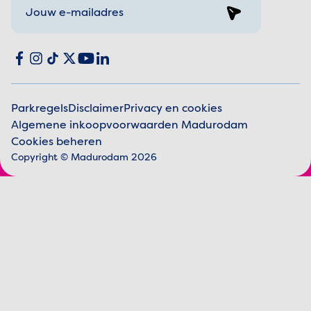
Sign up
Social media
Facebook
Instagram
TikTok
X
YouTube
LinkedIn
Parkregels
Disclaimer
Privacy en cookies
Algemene inkoopvoorwaarden Madurodam
Juridische informatie
Cookies beheren
Copyright © Madurodam 2026