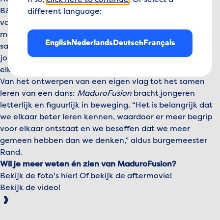
If so,
click here to continue
. Or select a
B&W van Madurodam en sluit perfect aan bij de missie
different language:
van MKF: jongeren inspireren om verbinding te leggen
met elkaar en zo te bouwen aan een inclusieve
English
Nederlands
Deutsch
Français
samenleving. De dag liet zien wat er gebeurt als je
jongeren de ruimte geeft om nieuwsgierig te zijn naar
elkaar: er ontstaat begrip, respect én plezier.
Van het ontwerpen van een eigen vlag tot het samen
leren van een dans:
MaduroFusion
bracht jongeren
letterlijk en figuurlijk in beweging. “Het is belangrijk dat
we elkaar beter leren kennen, waardoor er meer begrip
voor elkaar ontstaat en we beseffen dat we meer
gemeen hebben dan we denken,” aldus burgemeester
Rand.
Wil je meer weten én zien van MaduroFusion?
Bekijk de foto's
hier
! Of bekijk de aftermovie!
Bekijk de video!