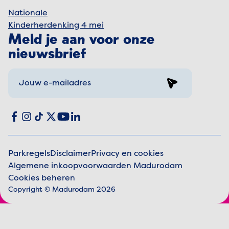
Nationale
Kinderherdenking 4 mei
Meld je aan voor onze
nieuwsbrief
Sign up
Social media
Facebook
Instagram
TikTok
X
YouTube
LinkedIn
Parkregels
Disclaimer
Privacy en cookies
Algemene inkoopvoorwaarden Madurodam
Juridische informatie
Cookies beheren
Copyright © Madurodam 2026