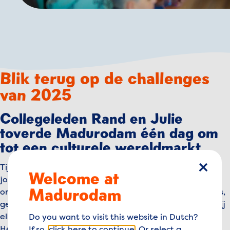
Blik terug op de challenges
van 2025
Collegeleden Rand en Julie
toverde Madurodam één dag om
tot een culturele wereldmarkt
Tijdens
MaduroFusion
kwamen ruim 100 Haagse
Welcome at
sluiten
jongeren samen in Madurodam voor een dag vol
Madurodam
ontmoeting, dialoog en creativiteit. Via workshops, dans,
gesprekken en een kleurrijke wereldmarkt ontdekten zij
elkaars cultuur, achtergrond en perspectief.
Do you want to visit this website in Dutch?
Het event werd georganiseerd door het College van