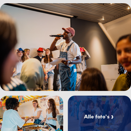
Bekijk afbeelding Madurodam%20Fusion%20-%20Emielh
Bekijk afbeelding Madur
Bekijk afbeelding Madurodam%20Fusion%20-%20Emielh
Alle foto's