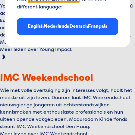
If so,
click here to continue
. Or select a
Young Impact is een jongerenbeweging die de wereld nú
different language:
aan het veranderen is. Ze laten zien dat dingen anders
kunnen. In workshops op scholen laten ze scholieren
English
Nederlands
Deutsch
Français
ontdekken welke talenten ze hebben en hoe ze die
daadwerkelijk kunnen inzetten voor een betere wereld.
Madurodam steunt de beweging.
Meer lezen over Young Impact
IMC Weekendschool
Wie met volle overtuiging zijn interesses volgt, haalt het
meeste uit zijn leven. Daarom laat IMC Weekendschool
nieuwsgierige jongeren uit achterstandswijken
kennismaken met enthousiaste professionals en hun
uiteenlopende vakgebieden. Madurodam Kinderfonds
steunt IMC Weekendschool Den Haag.
Meer lezen over IMC Weekendschool