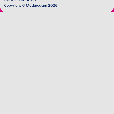
Juridische informatie
Cookies beheren
Copyright © Madurodam 2026