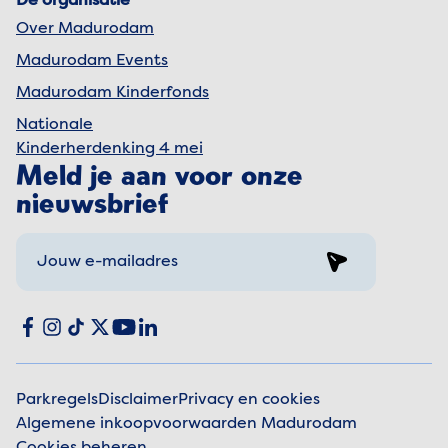
De organisatie
Over Madurodam
Madurodam Events
Madurodam Kinderfonds
Nationale
Kinderherdenking 4 mei
Meld je aan voor onze
nieuwsbrief
Sign up
Social media
Facebook
Instagram
TikTok
X
YouTube
LinkedIn
Parkregels
Disclaimer
Privacy en cookies
Algemene inkoopvoorwaarden Madurodam