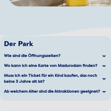
Der Park
Wie sind die Öffnungszeiten?
Wir haben 365 Tage im Jahr geöffnet! Die
Wo kann ich eine Karte von Madurodam finden?
aktuellen Öffnungszeiten findest du auf
Du kannst die Karte
Muss ich ein Ticket für ein Kind kaufen, das noch
sehen.
.
Die Karte finden Sie auch in der Madurodam App.
keine 3 Jahre alt ist?
Laden Sie es kostenlos im
(für Android)
Für Kinder bis 3 Jahre ist der Eintritt frei.
Ab welchem Alter sind die Attraktionen geeignet?
oder im
(für Apple) herunter.
Unsere Attraktionen sind ein Spaß für alle – jung
und alt! Bei einigen Attraktionen gibt es eine