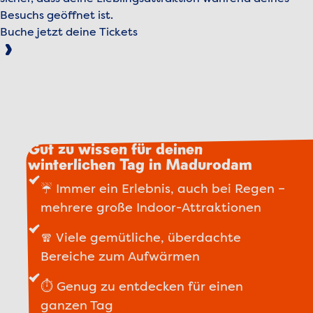
Besuchs geöffnet ist.
Buche jetzt deine Tickets
Bitte akzeptieren Sie Marketing-Cookies, um dieses
Video anzusehen.
Cookies verwalten
Video abspielen
Gut zu wissen für deinen
winterlichen Tag in Madurodam
☔ Immer ein Erlebnis, auch bei Regen –
mehrere große Indoor-Attraktionen
🧣 Viele gemütliche, überdachte
Bereiche zum Aufwärmen
⏱ Genug zu entdecken für einen
ganzen Tag