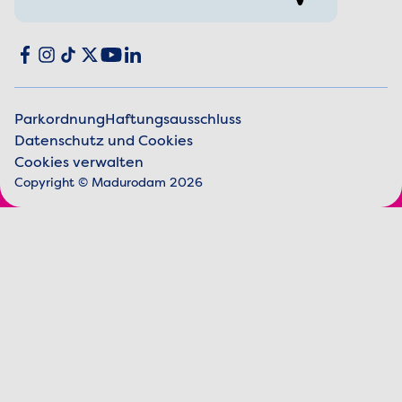
Social media
Facebook
Instagram
TikTok
X
YouTube
LinkedIn
Parkordnung
Haftungsausschluss
Datenschutz und Cookies
Juristische Informationen
Cookies verwalten
Copyright © Madurodam 2026