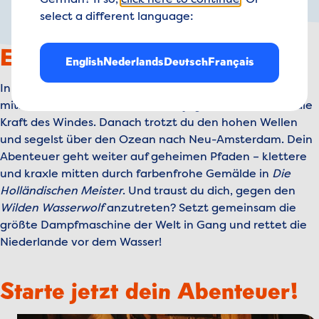
German? If so,
click here to continue
. Or
select a different language:
Ein Tag voller Abenteuer
English
Nederlands
Deutsch
Français
In Madurodam bleibt keine Zeit zum Frieren! Starte ein
mitreißendes Abenteuer im
Windjäger
und entdecke die
Kraft des Windes. Danach trotzt du den hohen Wellen
und segelst über den Ozean nach Neu-Amsterdam. Dein
Abenteuer geht weiter auf geheimen Pfaden – klettere
und kraxle mitten durch farbenfrohe Gemälde in
Die
Holländischen Meister
. Und traust du dich, gegen den
Wilden Wasserwolf
anzutreten? Setzt gemeinsam die
größte Dampfmaschine der Welt in Gang und rettet die
Niederlande vor dem Wasser!
Starte jetzt dein Abenteuer!