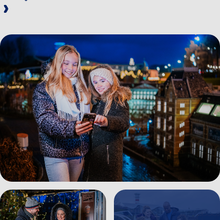
Bild anzeigen Kinderen%20doen%20de%20tours%20in
Bild anzeigen Gezin%20pof
Bild anzeigen Gezellig%20chocomelk%20drinken%20in