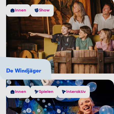
Innen
Show
De Windjäger
Innen
Spielen
Interaktiv