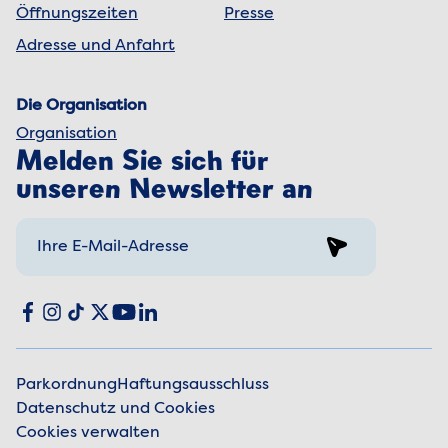
Öffnungszeiten
Presse
Adresse und Anfahrt
Die Organisation
Organisation
Melden Sie sich für
unseren Newsletter an
Sign up
Social media
Facebook
Instagram
TikTok
X
YouTube
LinkedIn
Parkordnung
Haftungsausschluss
Datenschutz und Cookies
Juristische Informationen
Cookies verwalten