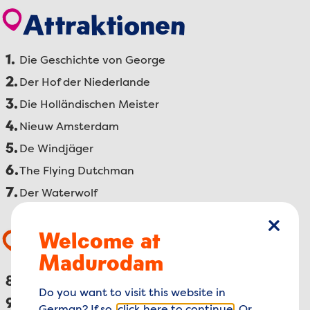
Attraktionen
1.
Die Geschichte von George
2.
Der Hof der Niederlande
3.
Die Holländischen Meister
4.
Nieuw Amsterdam
5.
De Windjäger
6.
The Flying Dutchman
7.
Der Waterwolf
Welcome at
Schlie
Essen & Trinken
Madurodam
8.
Restaurant Taste of Holland
Do you want to visit this website in
9.
Restaurant Panorama Café