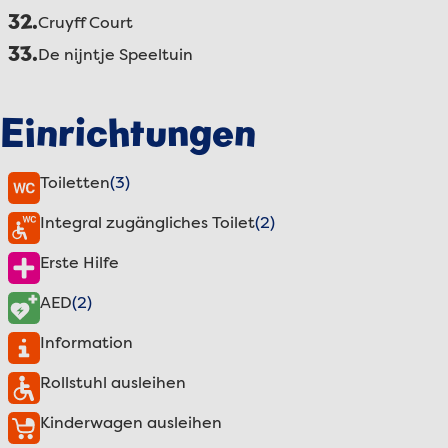
32.
Cruyff Court
33.
De nijntje Speeltuin
Einrichtungen
Toiletten
(3)
Integral zugängliches Toilet
(2)
Erste Hilfe
AED
(2)
Information
Rollstuhl ausleihen
Kinderwagen ausleihen