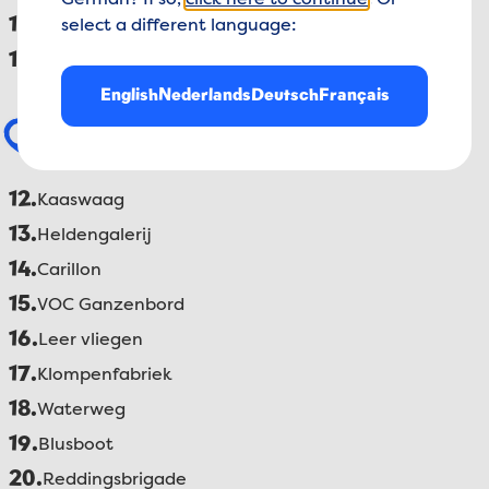
German? If so,
click here to continue
. Or
10.
Gastronomiepunkt De Waterweg
select a different language:
11.
Gastronomiepunkt Het Koffiehuisje
English
Nederlands
Deutsch
Français
Aktivitäten
12.
Kaaswaag
13.
Heldengalerij
14.
Carillon
15.
VOC Ganzenbord
16.
Leer vliegen
17.
Klompenfabriek
18.
Waterweg
19.
Blusboot
20.
Reddingsbrigade