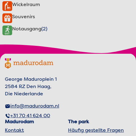
Wickelraum
Souvenirs
Notausgang
(2)
Footer menu
Madurodam-Logo, zur Homepage
George Maduroplein 1
2584 RZ Den Haag,
Die Niederlande
info@madurodam.nl
+31 70 41 624 00
Madurodam
The park
Kontakt
Häufig gestellte Fragen