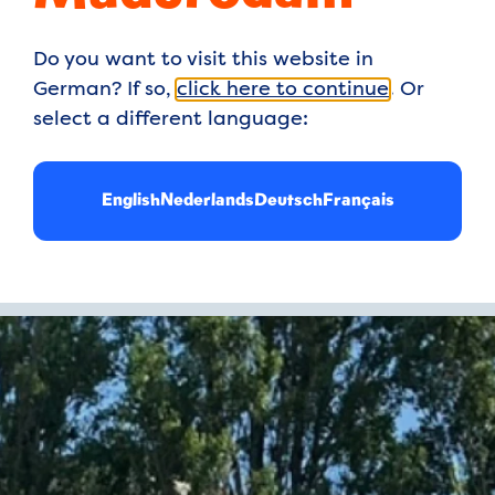
Do you want to visit this website in
German? If so,
click here to continue
. Or
 nach Hause
select a different language:
m vorbei. Aber… was
English
Nederlands
Deutsch
Français
nfach mitnehmen
eine bunte Welt voller
 Kleinigkeiten.