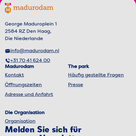
Footer menu
Madurodam-Logo, zur Homepage
George Maduroplein 1
2584 RZ Den Haag,
Die Niederlande
info@madurodam.nl
+31 70 41 624 00
Madurodam
The park
Kontakt
Häufig gestellte Fragen
Öffnungszeiten
Presse
Adresse und Anfahrt
Die Organisation
Organisation
Melden Sie sich für