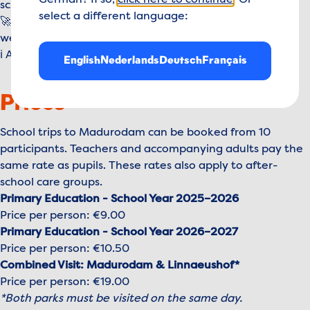
German? If so,
click here to continue
. Or
school groups.
select a different language:
🚀 Indoor attractions and outdoor fun, whatever the
weather.
ℹ️ An educational day out that doesn't feel like a lesson!
English
Nederlands
Deutsch
Français
Prices
School trips to Madurodam can be booked from 10
participants. Teachers and accompanying adults pay the
same rate as pupils. These rates also apply to after-
school care groups.
Primary Education - School Year 2025–2026
Price per person: €9.00
Primary Education - School Year 2026–2027
Price per person: €10.50
Combined Visit: Madurodam & Linnaeushof*
Price per person: €19.00
*Both parks must be visited on the same day.