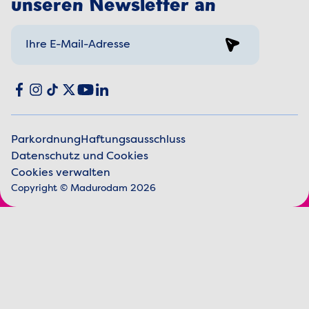
unseren Newsletter an
Sign up
Social media
Facebook
Instagram
TikTok
X
YouTube
LinkedIn
Parkordnung
Haftungsausschluss
Datenschutz und Cookies
Juristische Informationen
Cookies verwalten
Copyright © Madurodam 2026