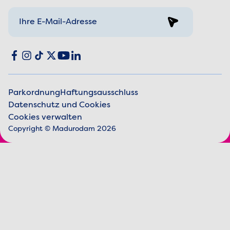
Sign up
Social media
Facebook
Instagram
TikTok
X
YouTube
LinkedIn
Parkordnung
Haftungsausschluss
Datenschutz und Cookies
Juristische Informationen
Cookies verwalten
Copyright © Madurodam 2026