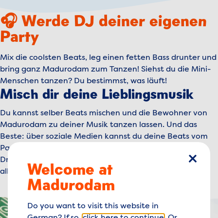
🎧 Werde DJ deiner eigenen
Party
Mix die coolsten Beats, leg einen fetten Bass drunter und
bring ganz Madurodam zum Tanzen! Siehst du die Mini-
Menschen tanzen? Du bestimmst, was läuft!
Misch dir deine Lieblingsmusik
Du kannst selber Beats mischen und die Bewohner von
Madurodam zu deiner Musik tanzen lassen. Und das
Beste: über soziale Medien kannst du deine Beats vom
Park aus mit Freunden und deiner Familie teilen. Also:
Drehen, schieben, loslegen! In Madurodam dreht sich
Welcome at
Schlie
alles um dich! 🕺💃
Madurodam
Do you want to visit this website in