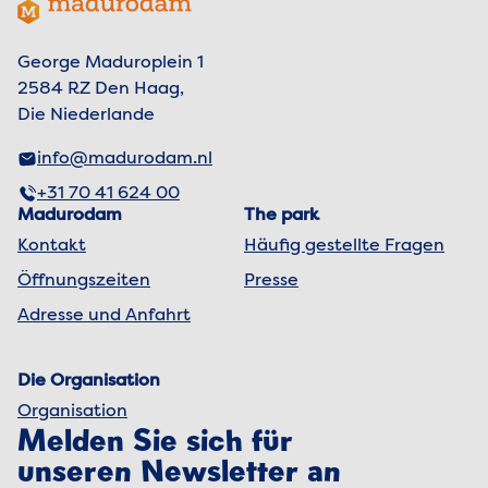
Footer menu
George Maduroplein 1
2584 RZ Den Haag,
Die Niederlande
info@madurodam.nl
+31 70 41 624 00
Madurodam
The park
Kontakt
Häufig gestellte Fragen
Öffnungszeiten
Presse
Adresse und Anfahrt
Die Organisation
Organisation
Melden Sie sich für
unseren Newsletter an