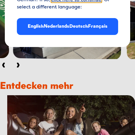
German? If so,
click here to continue
. Or
select a different language:
English
Nederlands
Deutsch
Français
Vorherige
Weiter
Entdecken mehr