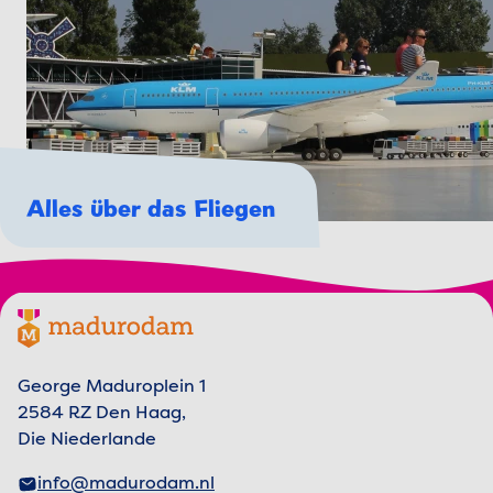
Alles über das Fliegen
Footer menu
Madurodam-Logo, zur Homepage
George Maduroplein 1
2584 RZ Den Haag,
Die Niederlande
info@madurodam.nl