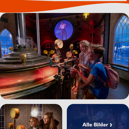
Bild anzeigen Madurodam_Voorjaarskit_Keyvisual%20m
Bild anzeigen Attractie%2
Bild anzeigen Visual%20Attractie%20Waterwolf%20Wint
Alle Bilder