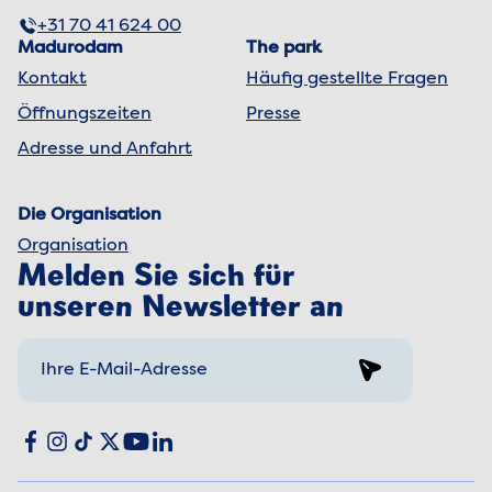
+31 70 41 624 00
Madurodam
The park
Kontakt
Häufig gestellte Fragen
Öffnungszeiten
Presse
Adresse und Anfahrt
Die Organisation
Organisation
Melden Sie sich für
unseren Newsletter an
Sign up
Social media
Facebook
Instagram
TikTok
X
YouTube
LinkedIn