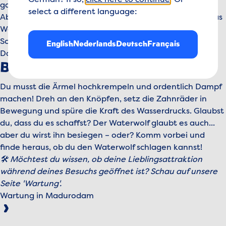
German? If so,
click here to continue
. Or
ganze Gebäude bebt! Spannend, oder?
select a different language:
Aber aufgepasst – der Waterwolf ist da und versucht, das
Wasser zurückzudrängen!
Schaffst du es, das Haarlemmermeer trockenzulegen?
English
Nederlands
Deutsch
Français
Dann komm schnell und hilf mit!
Bereit für die Herausforderung?
Du musst die Ärmel hochkrempeln und ordentlich Dampf
machen! Dreh an den Knöpfen, setz die Zahnräder in
Bewegung und spüre die Kraft des Wasserdrucks. Glaubst
du, dass du es schaffst? Der Waterwolf glaubt es auch...
aber du wirst ihn besiegen – oder? Komm vorbei und
finde heraus, ob du den Waterwolf schlagen kannst!
🛠️ Möchtest du wissen, ob deine Lieblingsattraktion
während deines Besuchs geöffnet ist? Schau auf unsere
Seite 'Wartung'.
Wartung in Madurodam
Bitte akzeptieren Sie Marketing-Cookies, um dieses