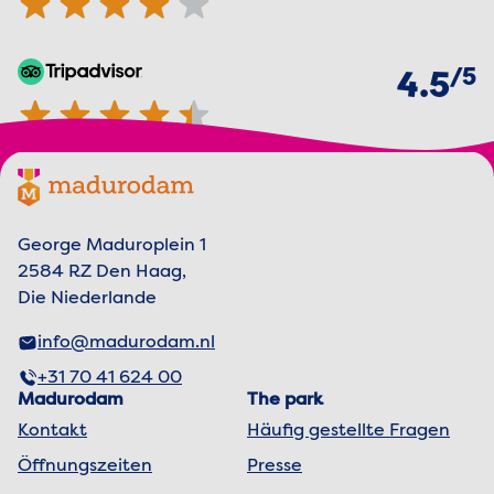
von
5
TripAdvisor
4.5 von 5 Sternen
4.5
Footer menu
Madurodam-Logo, zur Homepage
George Maduroplein 1
2584 RZ Den Haag,
Die Niederlande
info@madurodam.nl
+31 70 41 624 00
Madurodam
The park
Kontakt
Häufig gestellte Fragen
Öffnungszeiten
Presse