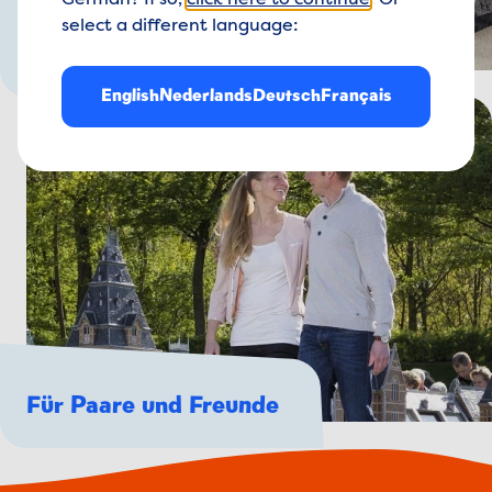
German? If so,
click here to continue
. Or
select a different language:
Für die ganze Familie
English
Nederlands
Deutsch
Français
Für Paare und Freunde