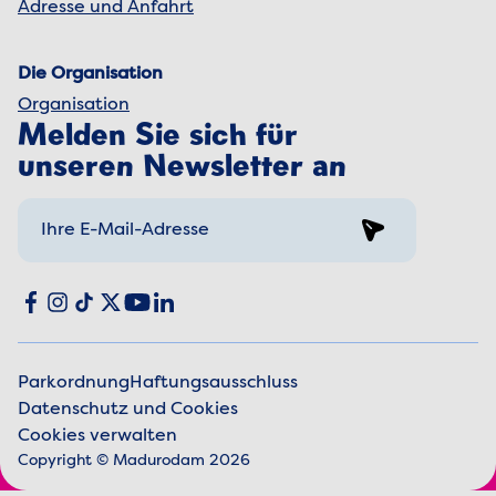
Adresse und Anfahrt
Die Organisation
Organisation
Melden Sie sich für
unseren Newsletter an
Sign up
Social media
Facebook
Instagram
TikTok
X
YouTube
LinkedIn
Parkordnung
Haftungsausschluss
Datenschutz und Cookies
Juristische Informationen
Cookies verwalten
Copyright © Madurodam 2026