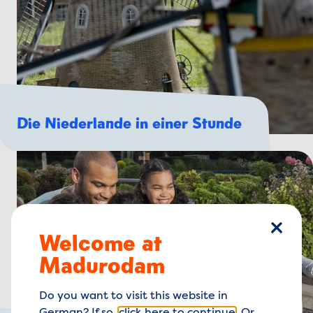
Die Niederlande in einer Stunde
Welcome at
Schlie
Madurodam
Do you want to visit this website in