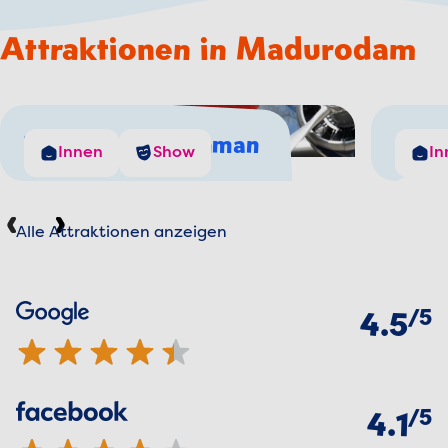
Attraktionen in Madurodam
The Flying Dutchman
Nie
Innen
Show
In
S
Alle Attraktionen anzeigen
Vorherige
Weiter
Bewertungen
von
5
Google
4.5 von 5 Sternen
4.5
von
5
Facebook
4.1 von 5 Sternen
4.1