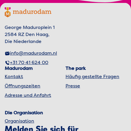
Footer menu
Madurodam-Logo, zur Homepage
George Maduroplein 1
2584 RZ Den Haag,
Die Niederlande
info@madurodam.nl
+31 70 41 624 00
Madurodam
The park
Kontakt
Häufig gestellte Fragen
Öffnungszeiten
Presse
Adresse und Anfahrt
Die Organisation
Organisation
Melden Sie sich für