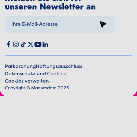
unseren Newsletter an
Sign up
Social media
Facebook
Instagram
TikTok
X
YouTube
LinkedIn
Parkordnung
Haftungsausschluss
Datenschutz und Cookies
Juristische Informationen
Cookies verwalten
Copyright © Madurodam 2026