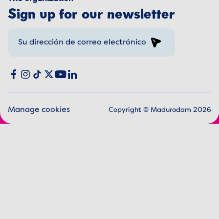
Sign up for our newsletter
Sign up
Social media
Facebook
Instagram
TikTok
X
YouTube
LinkedIn
Manage cookies
Copyright © Madurodam 2026
Legal information