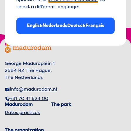
Spanish? If so,
click here to continue
. Or
select a different language:
de
5
TripAdvisor
4.5 out of 5 stars
4.5
English
Nederlands
Deutsch
Français
Footer menu
Madurodam logo, to the homepage
George Maduroplein 1
2584 RZ The Hague,
The Netherlands
info@madurodam.nl
+31 70 41 624 00
Madurodam
The park
Datos prácticos
The organization