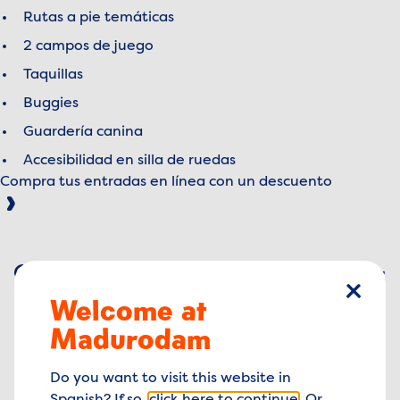
Rutas a pie temáticas
2 campos de juego
Taquillas
Buggies
Guardería canina
Accesibilidad en silla de ruedas
Compra tus entradas en línea con un descuento
Reviews
de
5
Google
4.5 out of 5 stars
4.5
Welcome at
cerrar
Madurodam
de
5
Facebook
4.1 out of 5 stars
4.1
Do you want to visit this website in