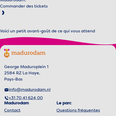
Madurodam.
Commander des tickets
Pour voir cette vidéo, veuillez accepter les cookies
marketing.
Voici un petit avant-goût de ce qui vous attend
Gérer les cookies
Lire la vidéo
Footer menu
Logo Madurodam, vers la page d'accueil
George Maduroplein 1
2584 RZ La Haye,
Pays-Bas
info@madurodam.nl
+31 70 41 624 00
Madurodam
Le parc
Contact
Questions fréquentes