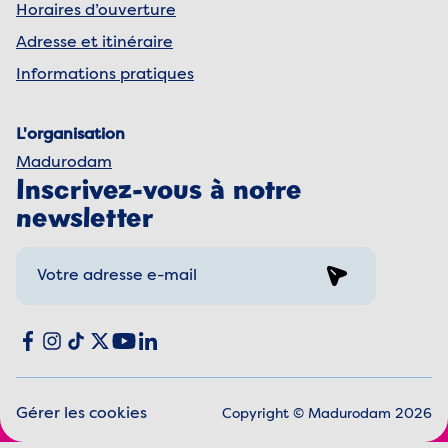
Horaires d’ouverture
Adresse et itinéraire
Informations pratiques
L'organisation
Madurodam
Inscrivez-vous à notre
newsletter
Sign up
Social media
Facebook
Instagram
TikTok
X
YouTube
LinkedIn
Gérer les cookies
Copyright © Madurodam 2026
Mentions légales