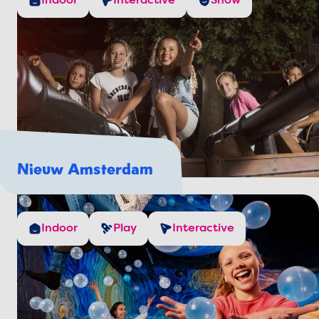
Indoor
Interactive
Show
Nieuw Amsterdam
Indoor
Play
Interactive