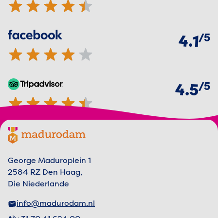
von
5
Facebook
4.1 von 5 Sternen
4.1
von
5
TripAdvisor
4.5 von 5 Sternen
4.5
Footer menu
Madurodam-Logo, zur Homepage
George Maduroplein 1
2584 RZ Den Haag,
Die Niederlande
info@madurodam.nl