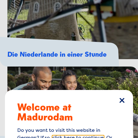
Die Niederlande in einer Stunde
Welcome at
Schlie
Madurodam
Do you want to visit this website in