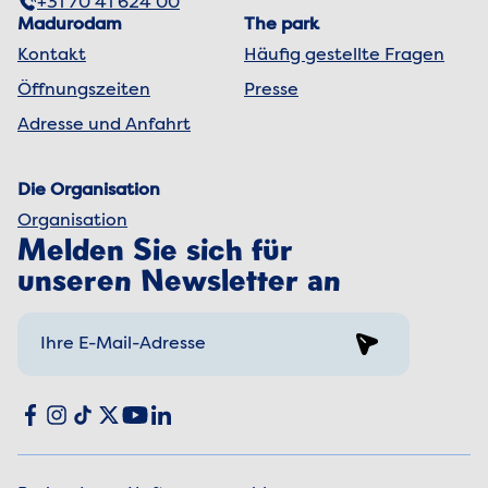
+31 70 41 624 00
Madurodam
The park
Kontakt
Häufig gestellte Fragen
Öffnungszeiten
Presse
Adresse und Anfahrt
Die Organisation
Organisation
Melden Sie sich für
unseren Newsletter an
Sign up
Social media
Facebook
Instagram
TikTok
X
YouTube
LinkedIn