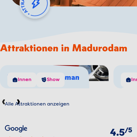
Attraktionen in Madurodam
The Flying Dutchman
Nie
Innen
Show
In
S
Alle Attraktionen anzeigen
Vorherige
Weiter
Bewertungen
von
5
Google
4.5 von 5 Sternen
4.5