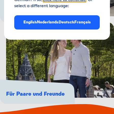
German? If so,
click here to continue
. Or
select a different language:
Für die ganze Familie
English
Nederlands
Deutsch
Français
Für Paare und Freunde