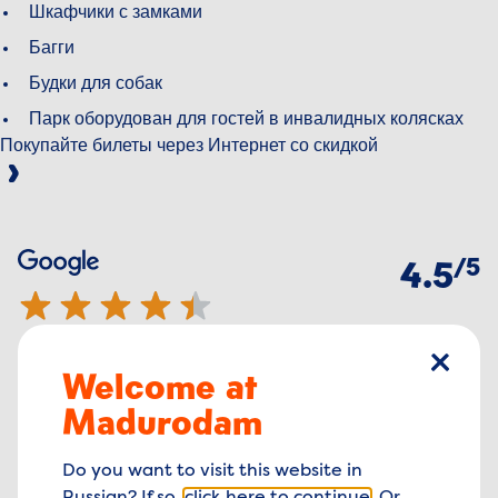
Шкафчики с замками
Багги
Будки для собак
Парк оборудован для гостей в инвалидных колясках
Покупайте билеты через Интернет со скидкой
Reviews
из
5
Google
4.5 out of 5 stars
4.5
из
5
Facebook
4.1 out of 5 stars
Welcome at
4.1
закрыт
Madurodam
Do you want to visit this website in
из
5
TripAdvisor
4.5 out of 5 stars
4.5