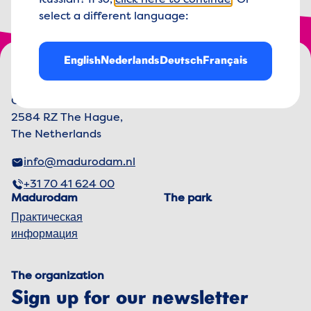
Russian? If so,
click here to continue
. Or
select a different language:
Footer menu
English
Nederlands
Deutsch
Français
Madurodam logo, to the homepage
George Maduroplein 1
2584 RZ The Hague,
The Netherlands
info@madurodam.nl
+31 70 41 624 00
Madurodam
The park
Практическая
информация
The organization
Sign up for our newsletter