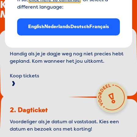
If so,
click here to continue
. Or select a
Koop je ticket voor
different language:
Madurodam!
English
Nederlands
Deutsch
Français
1. Flex tickets
Handig als je je dagje weg nog niet precies hebt
gepland. Kom wanneer het jou uitkomt.
Koop tickets
2. Dagticket
Voordeliger als je datum al vaststaat. Kies een
datum en bezoek ons met korting!