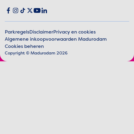
Social media
Facebook
Instagram
TikTok
X
YouTube
LinkedIn
Parkregels
Disclaimer
Privacy en cookies
Algemene inkoopvoorwaarden Madurodam
Juridische informatie
Cookies beheren
Copyright © Madurodam 2026