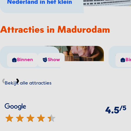
Nederland in het klein
Attracties in Madurodam
De Windjager
The 
Binnen
Show
Bi
Bekijk alle attracties
Vorige
Volgende
Beoordelingen
van
5
Google
4.5 van 5 sterren
4.5