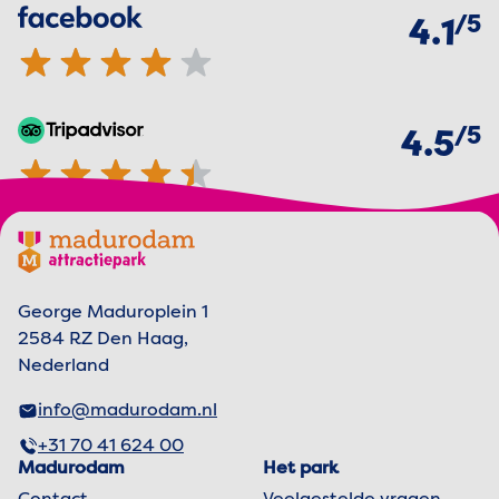
van
5
Facebook
4.1 van 5 sterren
4.1
van
5
TripAdvisor
4.5 van 5 sterren
4.5
Footer menu
Madurodam logo, naar de homepage
George Maduroplein 1
2584 RZ Den Haag,
Nederland
info@madurodam.nl
+31 70 41 624 00
Madurodam
Het park