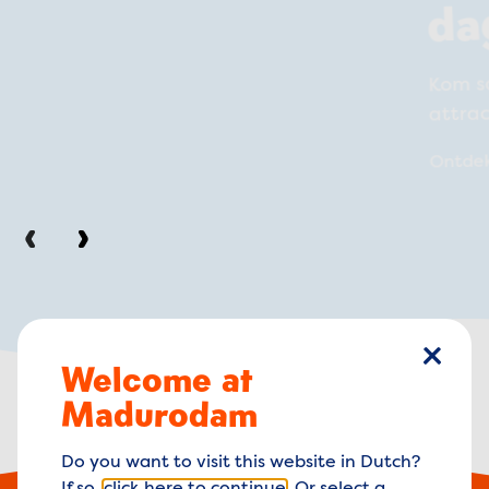
da
Kom s
attra
Ontde
Vorige
Volgende
Welcome at
sluiten
Madurodam
Do you want to visit this website in Dutch?