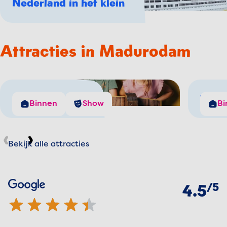
Nederland in het klein
Attracties in Madurodam
De Windjager
The 
Binnen
Show
Bi
Bekijk alle attracties
Vorige
Volgende
Beoordelingen
van
5
Google
4.5 van 5 sterren
4.5