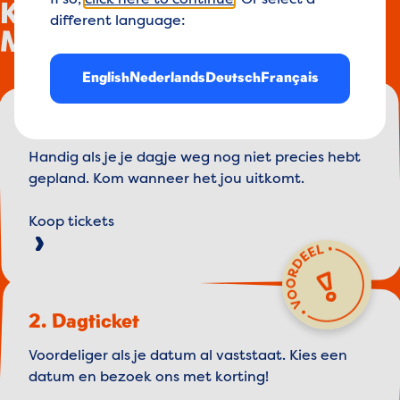
If so,
click here to continue
. Or select a
Koop je ticket voor
different language:
Madurodam!
English
Nederlands
Deutsch
Français
1. Flex tickets
Handig als je je dagje weg nog niet precies hebt
gepland. Kom wanneer het jou uitkomt.
Koop tickets
2. Dagticket
Voordeliger als je datum al vaststaat. Kies een
datum en bezoek ons met korting!