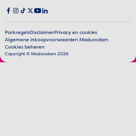
Social media
Facebook
Instagram
TikTok
X
YouTube
LinkedIn
Parkregels
Disclaimer
Privacy en cookies
Algemene inkoopvoorwaarden Madurodam
Juridische informatie
Cookies beheren
Copyright © Madurodam 2026