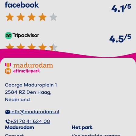
van
5
Facebook
4.1 van 5 sterren
4.1
van
5
TripAdvisor
4.5 van 5 sterren
4.5
Footer menu
Madurodam logo, naar de homepage
George Maduroplein 1
2584 RZ Den Haag,
Nederland
info@madurodam.nl
+31 70 41 624 00
Madurodam
Het park