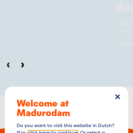
da
Kom s
attra
Ontde
Vorige
Volgende
Welcome at
sluiten
Madurodam
Do you want to visit this website in Dutch?