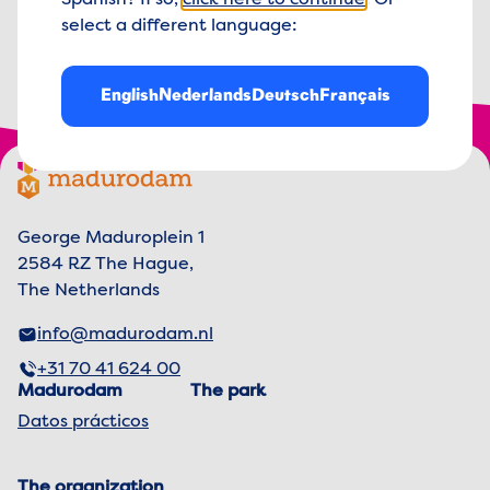
Spanish? If so,
click here to continue
. Or
select a different language:
de
5
TripAdvisor
4.5 out of 5 stars
4.5
English
Nederlands
Deutsch
Français
Footer menu
Madurodam logo, to the homepage
George Maduroplein 1
2584 RZ The Hague,
The Netherlands
info@madurodam.nl
+31 70 41 624 00
Madurodam
The park
Datos prácticos
The organization