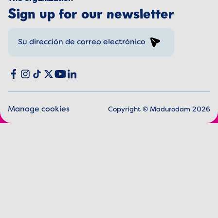
Sign up for our newsletter
Sign up
Social media
Facebook
Instagram
TikTok
X
YouTube
LinkedIn
Manage cookies
Copyright © Madurodam 2026
Legal information