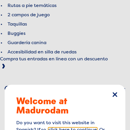
Rutas a pie temáticas
2 campos de juego
Taquillas
Buggies
Guardería canina
Accesibilidad en silla de ruedas
Compra tus entradas en línea con un descuento
Reviews
de
5
Google
4.5 out of 5 stars
4.5
Welcome at
cerrar
Madurodam
de
5
Facebook
4.1 out of 5 stars
4.1
Do you want to visit this website in